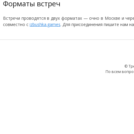
Форматы встреч
Встречи проводятся в двух форматах — очно в Москве и че
совместно с
izbushka.games
. Для присоединения пишите нам на
© Тр
По всем вопро